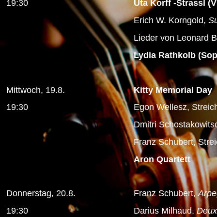
19:30
Ut
a
Korff
-Strassl
(V
Erich W. Korngold,
Su
Lieder von Leonard B
Lydia Rathkolb (Sopr
Mittwoch, 19.8.
Kitty Memorial Day
19:30
Egon Wellesz, Streich
Dmitri Schostakowits
Franz Schubert, Stre
Aron Quartett
Donnerstag, 20.8.
Franz Schubert,
Arpe
19:30
Darius Milhaud,
Deux