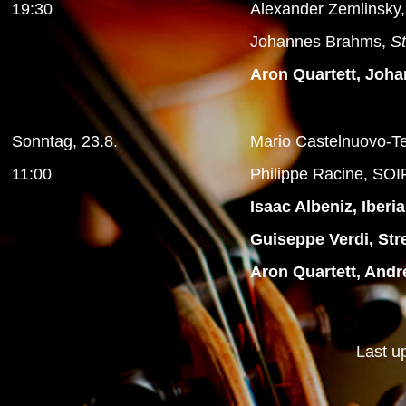
19:30
Alexander Zemlinsky
Johannes Brahms,
St
Aron Quartett, Johan
Sonntag, 23.8.
Mario Castelnuovo-T
11:00
Philippe Racine, SOIF
Isaac Albeniz, Iberi
Guiseppe Verdi, Stre
Aron Quartett, Andr
Last u