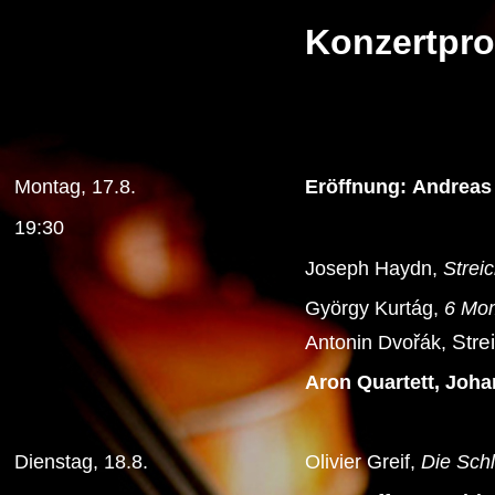
Konzertpr
Montag, 17.8.
Eröffnung:
Andreas
19:30
Joseph Haydn,
Streic
György Kurtág,
6 Mo
Strei
Antonin
Dvořák,
A
ron Quartett, Joh
Dienstag, 18.8.
Olivier Greif,
Die Schl