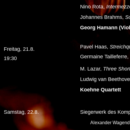
Nino Rota,
Intermezz
Johannes Brahms,
So
Georg Hamann (Viola
Pavel Haas,
Streichqu
Freitag, 21.8.
Germaine Tailleferre,
19:30
M. Lazar,
Three Shor
Ludwig van Beethoven,
Koehne Quartett
Samstag, 22.8.
Siegerwerk des Kompo
Alexander Wagendri