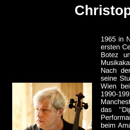
Christop
1965 in N
ersten Ce
Botez un
Musikaka
Nach dem
seine Stu
Wien bei
1990-199
Manchest
das ''D
Performa
beim Ama